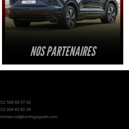
NOS PARTENAIRES
212 528 83 07 02
212 604 83 82 34
ommercial@kartingagadir.com